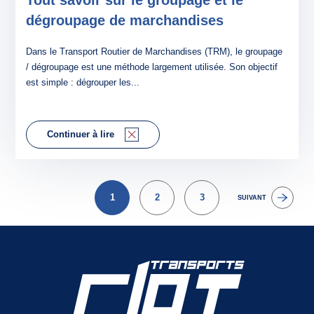
dégroupage de marchandises
Dans le Transport Routier de Marchandises (TRM), le groupage
/ dégroupage est une méthode largement utilisée. Son objectif
est simple : dégrouper les...
Continuer à lire
CONTACT
1
2
3
SUIVANT
2 AGENCES
ESPACE CLIENT
POSTULER