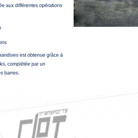
e aux différentes opérations
s
s
ions
chandises est obtenue grâce à
cks, complétée par un
s barres.