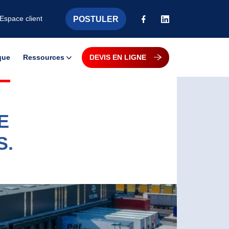
POSTULER
Espace client
que
Ressources
DEVIS EN LIGNE
Actualités
E
Guides et Livres Blancs
S.