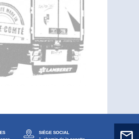
ES
SIÈGE SOCIAL
iepce
1, chemin de la penotte