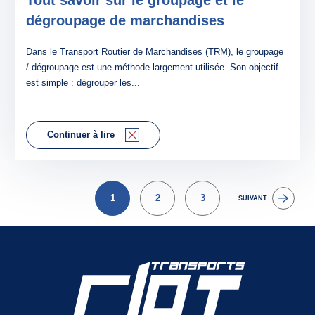
dégroupage de marchandises
Dans le Transport Routier de Marchandises (TRM), le groupage
/ dégroupage est une méthode largement utilisée. Son objectif
est simple : dégrouper les...
Continuer à lire
CONTACT
1
2
3
SUIVANT
2 AGENCES
ESPACE CLIENT
POSTULER