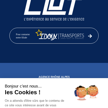
CONTACT
2 AGENCES
ESPACE CLIENT
POSTULER
AGENCE RHÔNE ALPES
1189, rue Nicéphore Niepce
69800 SAINT PRIEST
Bonjour c'est nous...
Tél : +33(0)4 72 90 46 46
les Cookies !
Fax : +33(0)4 72 48 70 14
On a attendu d'être sûrs que le contenu de
SIÈGE SOCIAL
ce site vous intéresse avant de vous
1, chemin de la penotte