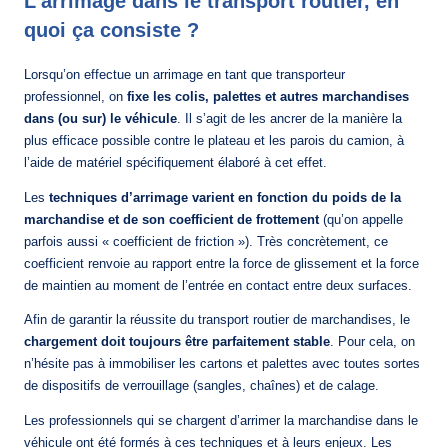
L’arrimage dans le transport routier, en
ACCUEIL
quoi ça consiste ?
AGENCES
Lorsqu’on effectue un arrimage en tant que transporteur
TRANSPORT
professionnel, on
fixe les colis, palettes et autres marchandises
dans (ou sur) le véhicule
. Il s’agit de les ancrer de la manière la
DISTRIBUTION
plus efficace possible contre le plateau et les parois du camion, à
AFFRÊTEMENT
l’aide de matériel spécifiquement élaboré à cet effet.
LOGISTIQUE
Les
techniques d’arrimage varient en fonction du poids de la
marchandise et de son coefficient de frottement
(qu’on appelle
parfois aussi « coefficient de friction »). Très concrètement, ce
ACTUALITÉS
coefficient renvoie au rapport entre la force de glissement et la force
GUIDES ET LIVRES BLANCS
de maintien au moment de l’entrée en contact entre deux surfaces.
Afin de garantir la réussite du transport routier de marchandises, le
chargement doit toujours être parfaitement stable
. Pour cela, on
n’hésite pas à immobiliser les cartons et palettes avec toutes sortes
de dispositifs de verrouillage (sangles, chaînes) et de calage.
Les professionnels qui se chargent d’arrimer la marchandise dans le
véhicule ont été formés à ces techniques et à leurs enjeux. Les