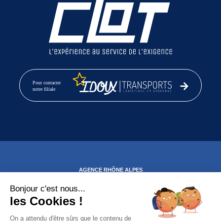
AGENCE RHÔNE ALPES
1189, rue Nicéphore Niepce
69800 SAINT PRIEST
Bonjour c'est nous...
Tél : +33(0)4 72 90 46 46
les Cookies !
Fax : +33(0)4 72 48 70 14
On a attendu d'être sûrs que le contenu de