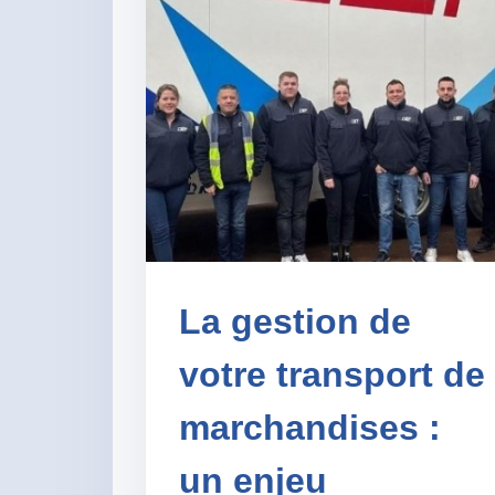
La gestion de
votre transport de
marchandises :
un enjeu